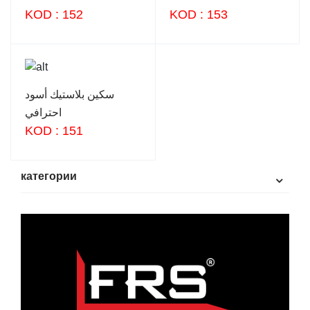
KOD : 152
KOD : 153
سكين بلاستيك أسود
احترافي
KOD : 151
категории