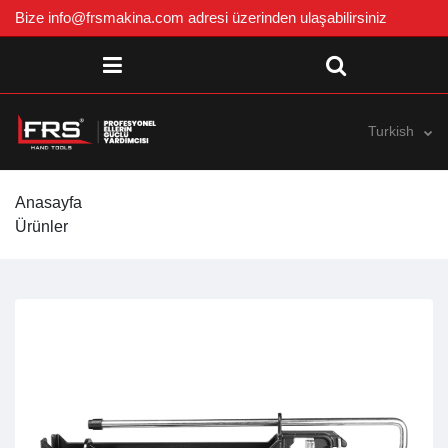
Bize
info@frsmakina.com
adresi üzerinden ulaşabilirsiniz
Turkish
Anasayfa
Ürünler