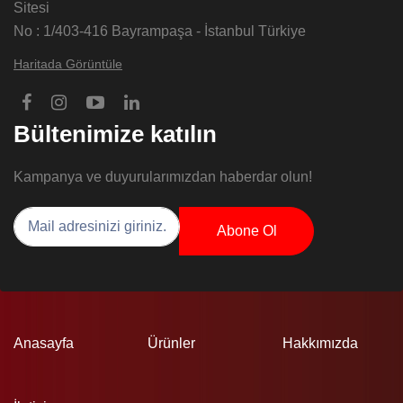
Sitesi
No : 1/403-416 Bayrampaşa - İstanbul Türkiye
Haritada Görüntüle
Bültenimize katılın
Kampanya ve duyurularımızdan haberdar olun!
Abone Ol
Anasayfa
Ürünler
Hakkımızda