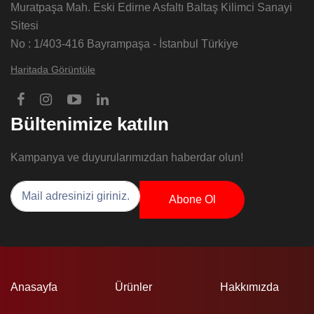
Muratpaşa Mah. Eski Edirne Asfaltı Baltaş Kilimci Sanayi
Sitesi
No : 1/403-416 Bayrampaşa - İstanbul Türkiye
Haritada Görüntüle
Bültenimize katılın
Kampanya ve duyurularımızdan haberdar olun!
Abone Ol
Anasayfa
Ürünler
Hakkımızda