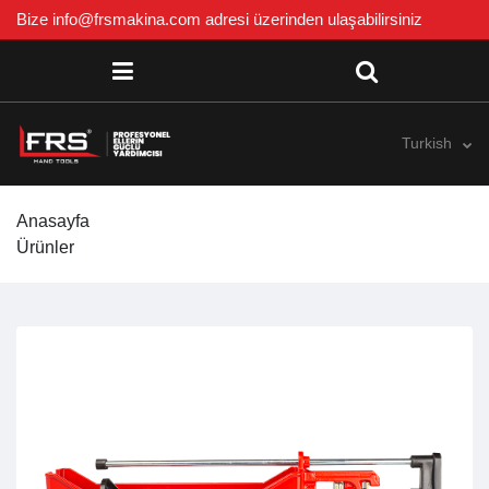
Bize
info@frsmakina.com
adresi üzerinden ulaşabilirsiniz
Turkish
Anasayfa
Ürünler